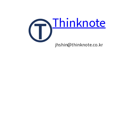
콘
Thinknote
텐
츠
로
jhshin@thinknote.co.kr
바
로
가
기