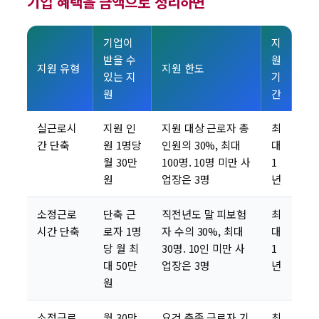
기업 혜택을 금액으로 정리하면
기업이
지
받을 수
원
지원 유형
지원 한도
있는 지
기
원
간
실근로시
지원 인
지원 대상 근로자 총
최
간 단축
원 1명당
인원의 30%, 최대
대
월 30만
100명. 10명 미만 사
1
원
업장은 3명
년
소정근로
단축 근
직전년도 말 피보험
최
시간 단축
로자 1명
자 수의 30%, 최대
대
당 월 최
30명. 10인 미만 사
1
대 50만
업장은 3명
년
원
소정근로
월 30만
요건 충족 근로자 기
최