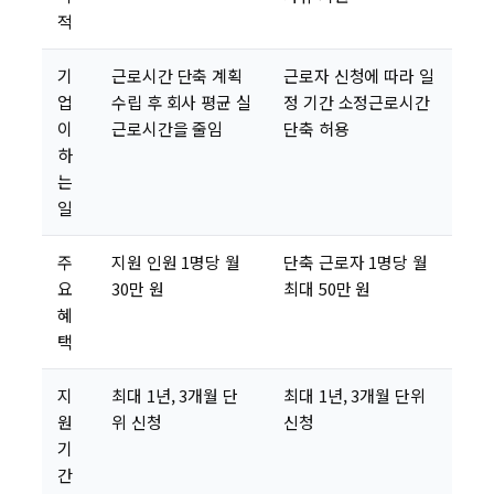
적
기
근로시간 단축 계획
근로자 신청에 따라 일
업
수립 후 회사 평균 실
정 기간 소정근로시간
이
근로시간을 줄임
단축 허용
하
는
일
주
지원 인원 1명당 월
단축 근로자 1명당 월
요
30만 원
최대 50만 원
혜
택
지
최대 1년, 3개월 단
최대 1년, 3개월 단위
원
위 신청
신청
기
간