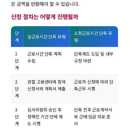
은 금액을 반환해야 할 수 있습니다.
신청 절차는 어떻게 진행될까
단
소정근로시간 단축 유
실근로시간 단축 유형
계
형
1
근로시간 단축 계획
단축제도 도입 및 내부
단
수립
규정 마련
계
2
관할 고용센터에 참여
근로자 신청에 따라 단
단
신청서와 계획서 제출
축근무 시행
계
3
심사위원회 승인 후
단축 전후 근로계약서
단
정해진 기간 안에 제
와 근태·임금 자료 준
계
도 시행
비