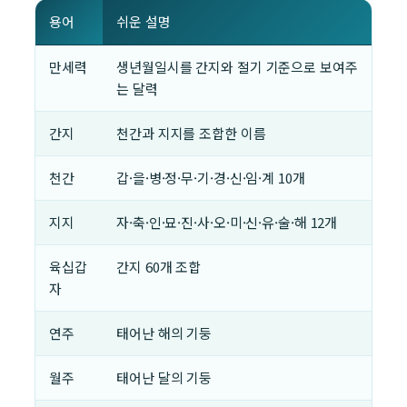
용어
쉬운 설명
만세력
생년월일시를 간지와 절기 기준으로 보여주
는 달력
간지
천간과 지지를 조합한 이름
천간
갑·을·병·정·무·기·경·신·임·계 10개
지지
자·축·인·묘·진·사·오·미·신·유·술·해 12개
육십갑
간지 60개 조합
자
연주
태어난 해의 기둥
월주
태어난 달의 기둥