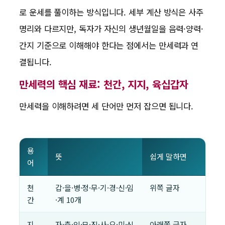
로 운세를 풀이하는 방식입니다. 세부 계산 방식은 사주
명리와 다르지만, 독자가 자신의 생년월일을 음력·양력·
간지 기준으로 이해해야 한다는 점에서는 만세력과 연
결됩니다.
만세력의 핵심 재료: 천간, 지지, 육십갑자
만세력을 이해하려면 세 단어만 먼저 잡으면 됩니다.
용
뜻
쉽게 말하면
어
천
갑·을·병·정·무·기·경·신·임
위쪽 글자
간
·계 10개
지
자·축·인·묘·진·사·오·미·신
아래쪽 글자,