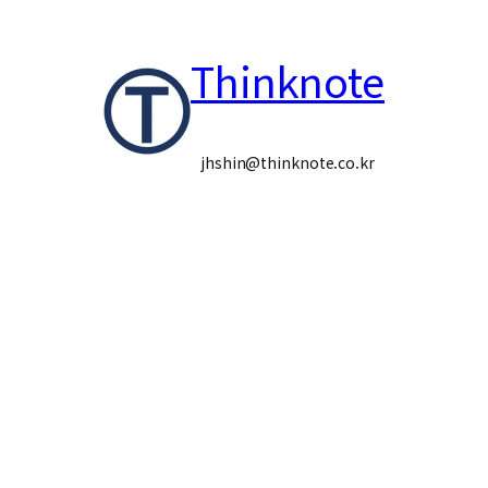
콘
Thinknote
텐
츠
로
jhshin@thinknote.co.kr
바
로
가
기