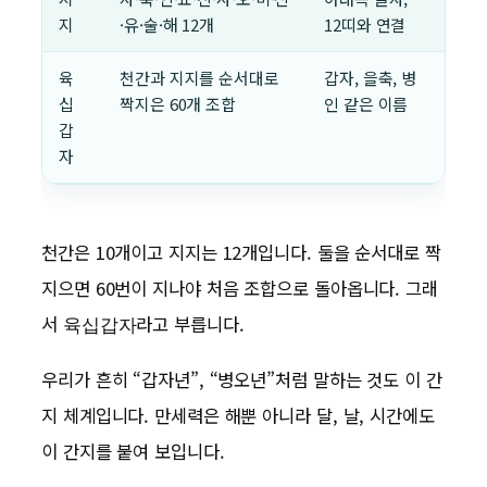
지
·유·술·해 12개
12띠와 연결
육
천간과 지지를 순서대로
갑자, 을축, 병
십
짝지은 60개 조합
인 같은 이름
갑
자
천간은 10개이고 지지는 12개입니다. 둘을 순서대로 짝
지으면 60번이 지나야 처음 조합으로 돌아옵니다. 그래
서
라고 부릅니다.
육십갑자
우리가 흔히 “갑자년”, “병오년”처럼 말하는 것도 이 간
지 체계입니다. 만세력은 해뿐 아니라 달, 날, 시간에도
이 간지를 붙여 보입니다.