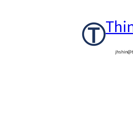
콘
Thi
텐
츠
로
jhshin@t
바
로
가
기