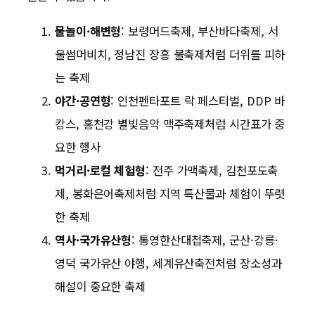
물놀이·해변형
: 보령머드축제, 부산바다축제, 서
울썸머비치, 정남진 장흥 물축제처럼 더위를 피하
는 축제
야간·공연형
: 인천펜타포트 락 페스티벌, DDP 바
캉스, 홍천강 별빛음악 맥주축제처럼 시간표가 중
요한 행사
먹거리·로컬 체험형
: 전주 가맥축제, 김천포도축
제, 봉화은어축제처럼 지역 특산물과 체험이 뚜렷
한 축제
역사·국가유산형
: 통영한산대첩축제, 군산·강릉·
영덕 국가유산 야행, 세계유산축전처럼 장소성과
해설이 중요한 축제