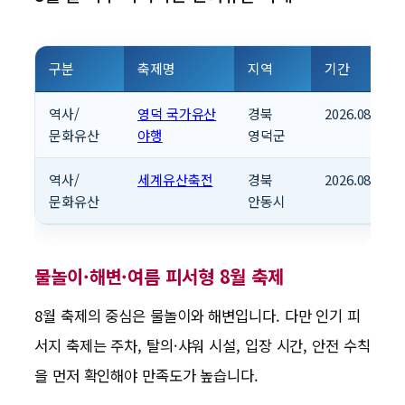
구분
축제명
지역
기간
역사/
영덕 국가유산
경북
2026.08.21~2
문화유산
야행
영덕군
역사/
세계유산축전
경북
2026.08.28~2
문화유산
안동시
물놀이·해변·여름 피서형 8월 축제
8월 축제의 중심은 물놀이와 해변입니다. 다만 인기 피
서지 축제는 주차, 탈의·샤워 시설, 입장 시간, 안전 수칙
을 먼저 확인해야 만족도가 높습니다.