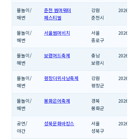
물놀이/
춘천 썸머워터
강원
2026.07.1
해변
페스티벌
춘천시
물놀이/
서울썸머비치
서울
2026.07.2
해변
종로구
물놀이/
보령머드축제
충남
2026.07.2
해변
보령시
물놀이/
평창더위사냥축제
강원
2026.07.2
해변
평창군
물놀이/
봉화은어축제
경북
2026.07.2
해변
봉화군
공연/
성북문화바캉스
서울
2026.07.2
야간
성북구