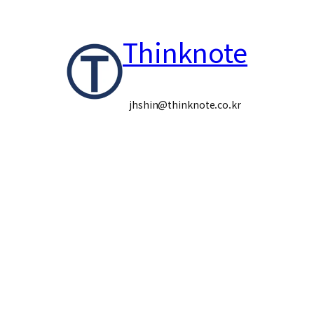
콘
Thinknote
텐
츠
로
jhshin@thinknote.co.kr
바
로
가
기