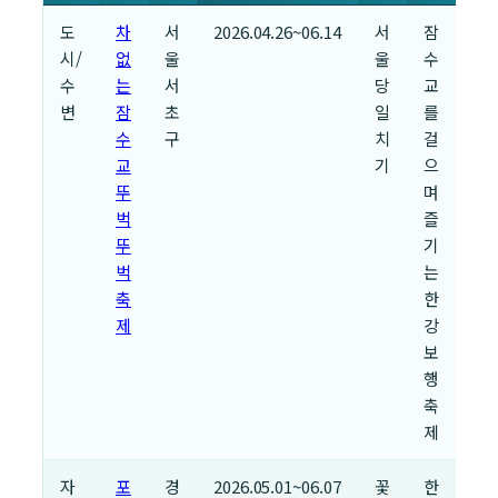
도
차
서
2026.04.26~06.14
서
잠
시/
없
울
울
수
수
는
서
당
교
변
잠
초
일
를
수
구
치
걸
교
기
으
뚜
며
벅
즐
뚜
기
벅
는
축
한
제
강
보
행
축
제
자
포
경
2026.05.01~06.07
꽃
한