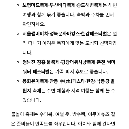
보령머드축제·부산바다축제·송도해변축제
는 해변
여행과 함께 묶기 좋습니다. 숙박과 주차를 먼저
확인하세요.
서울썸머비치·성북문화바캉스·한강페스티벌
은 멀
리 떠나기 어려운 독자에게 맞는 도심형 선택지입
니다.
정남진 장흥 물축제·평창더위사냥축제·춘천 썸머
워터 페스티벌
은 가족 피서 후보로 좋습니다.
봉화은어축제·안동 수(水)페스타·한강·낙동강 발
원지 축제
는 수변 체험과 지역 여행을 함께 볼 수
있습니다.
물놀이 축제는 수영복, 여벌 옷, 방수팩, 아쿠아슈즈 같
은 준비물이 만족도를 좌우합니다. 아이와 함께 간다면