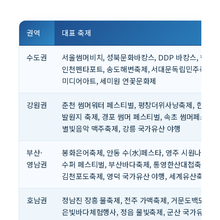
권역
대표 축제
수도권
서울썸머비치, 성북문화바캉스, DDP 바캉스, 한강
인천펜타포트, 송도해변축제, 서대문독립민주축제,
미디어아트, 세미원 연꽃문화제
강원권
춘천 썸머워터 페스티벌, 평창더위사냥축제, 한강·
발원지 축제, 경포 썸머 페스티벌, 속초 썸머페스티벌
별빛음악 맥주축제, 강릉 국가유산 야행
부산·
봉화은어축제, 안동 수(水)페스타, 영주 시원나잇페스
영남권
수퍼 페스티벌, 부산바다축제, 통영한산대첩축제,
김천포도축제, 영덕 국가유산 야행, 세계유산축전
호남권
정남진 장흥 물축제, 전주 가맥축제, 거문도백도
은빛바다체험행사, 정읍 물빛축제, 군산 국가유산 야