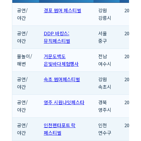
공연/
경포 썸머 페스티벌
강원
2026.07
야간
강릉시
공연/
DDP 바캉스:
서울
2026.07
야간
뮤직페스티벌
중구
물놀이/
거문도백도
전남
2026.07
해변
은빛바다체험행사
여수시
공연/
속초 썸머페스티벌
강원
2026.07
야간
속초시
공연/
영주 시원나잇페스타
경북
2026.07
야간
영주시
공연/
인천펜타포트 락
인천
2026.07
야간
페스티벌
연수구