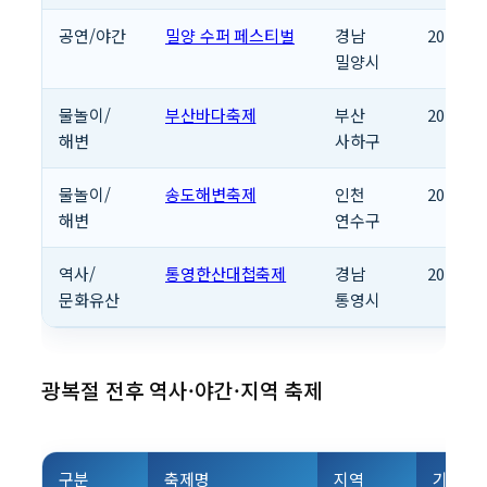
공연/야간
밀양 수퍼 페스티벌
경남
2026.08
밀양시
물놀이/
부산바다축제
부산
2026.08
해변
사하구
물놀이/
송도해변축제
인천
2026.08
해변
연수구
역사/
통영한산대첩축제
경남
2026.08
문화유산
통영시
광복절 전후 역사·야간·지역 축제
구분
축제명
지역
기간