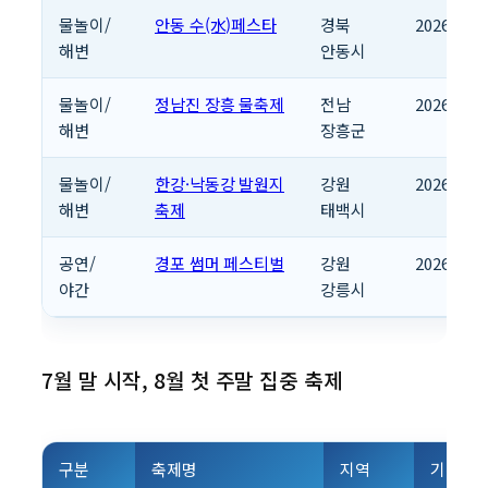
물놀이/
안동 수(水)페스타
경북
2026.07.2
해변
안동시
물놀이/
정남진 장흥 물축제
전남
2026.07.2
해변
장흥군
물놀이/
한강·낙동강 발원지
강원
2026.07.2
해변
축제
태백시
공연/
경포 썸머 페스티벌
강원
2026.07.3
야간
강릉시
7월 말 시작, 8월 첫 주말 집중 축제
구분
축제명
지역
기간