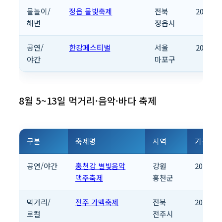
물놀이/
정읍 물빛축제
전북
2026.07
해변
정읍시
공연/
한강페스티벌
서울
2026.08
야간
마포구
8월 5~13일 먹거리·음악·바다 축제
구분
축제명
지역
기간
공연/야간
홍천강 별빛음악
강원
2026.08
맥주축제
홍천군
먹거리/
전주 가맥축제
전북
2026.08
로컬
전주시