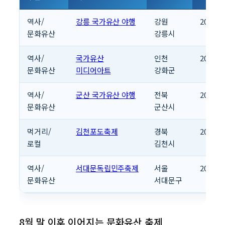
역사/
강릉 국가유산 야행
강원
2026.08
문화유산
강릉시
역사/
국가유산
인천
2026.08
문화유산
미디어아트
강화군
역사/
군산 국가유산 야행
전북
2026.08
문화유산
군산시
먹거리/
김천포도축제
경북
2026.08
로컬
김천시
역사/
서대문독립민주축제
서울
2026.08
문화유산
서대문구
8월 말 이후 이어지는 문화유산 축제