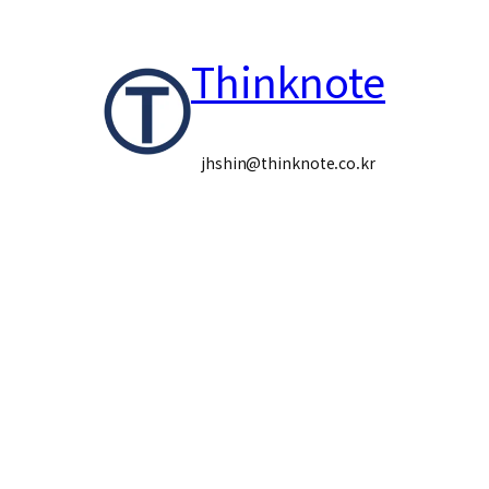
콘
Thinknote
텐
츠
로
jhshin@thinknote.co.kr
바
로
가
기