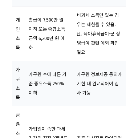
비과세 소득만 있는 경
개
총급여 7,500만 원
우는 제한될 수 있음.
인
이하 또는 종합소득
단, 육아휴직급여·군 장
소
금액 6,300만 원 이
병급여 관련 예외 확인
득
하
필요
가
가구원 수에 따른 기
가구원 정보제공 동의가
구
준 중위소득 250%
기한 내 완료되어야 심
소
이하
사 가능
득
금
융
가입일이 속한 과세
소
기간의 직전 3개년도
추후 대상자로 확인되면