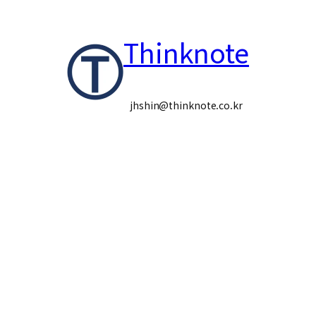
콘
Thinknote
텐
츠
로
jhshin@thinknote.co.kr
바
로
가
기