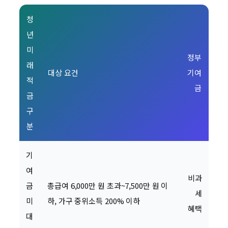
청
년
미
정부
래
대상 요건
기여
적
금
금
구
분
기
여
비과
금
총급여 6,000만 원 초과~7,500만 원 이
세
미
하, 가구 중위소득 200% 이하
혜택
대