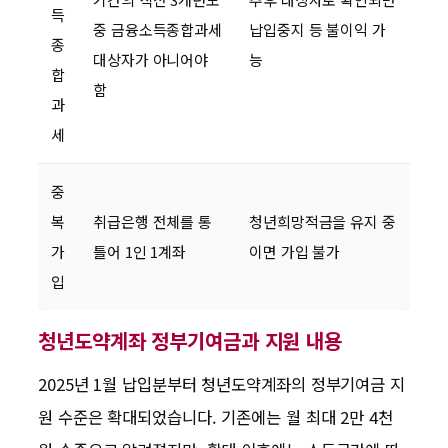
득
중 금융소득종합과세
납입중지 등 불이익 가
종
대상자가 아니어야
능
합
함
과
세
중
복
취급은행 전체를 통
청년희망적금을 유지 중
가
틀어 1인 1계좌
이면 가입 불가
입
청년도약계좌 정부기여금과 지원 내용
2025년 1월 납입분부터 청년도약계좌의 정부기여금 지
원 수준은 확대되었습니다. 기존에는 월 최대 2만 4천