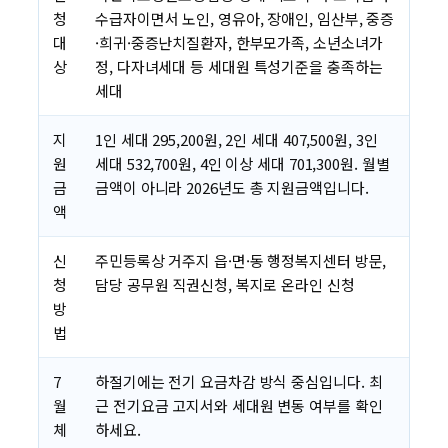
청
수급자이면서 노인, 영유아, 장애인, 임산부, 중증
대
·희귀·중증난치질환자, 한부모가족, 소년소녀가
상
정, 다자녀세대 등 세대원 특성기준을 충족하는
세대
지
1인 세대 295,200원, 2인 세대 407,500원, 3인
원
세대 532,700원, 4인 이상 세대 701,300원. 월별
금
금액이 아니라 2026년도 총 지원금액입니다.
액
신
주민등록상 거주지 읍·면·동 행정복지센터 방문,
청
담당 공무원 직권신청, 복지로 온라인 신청
방
법
7
하절기에는 전기 요금차감 방식 중심입니다. 최
월
근 전기요금 고지서와 세대원 변동 여부를 확인
체
하세요.