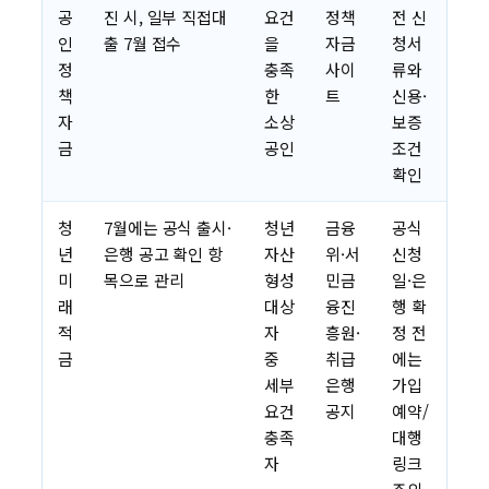
공
진 시, 일부 직접대
요건
정책
전 신
인
출 7월 접수
을
자금
청서
정
충족
사이
류와
책
한
트
신용·
자
소상
보증
금
공인
조건
확인
청
7월에는 공식 출시·
청년
금융
공식
년
은행 공고 확인 항
자산
위·서
신청
미
목으로 관리
형성
민금
일·은
래
대상
융진
행 확
적
자
흥원·
정 전
금
중
취급
에는
세부
은행
가입
요건
공지
예약/
충족
대행
자
링크