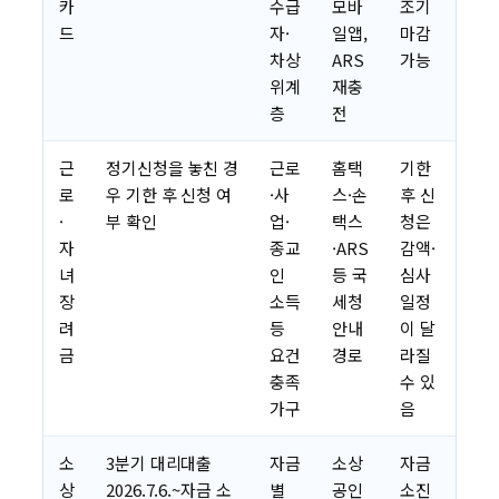
카
수급
모바
조기
드
자·
일앱,
마감
차상
ARS
가능
위계
재충
층
전
근
정기신청을 놓친 경
근로
홈택
기한
로
우 기한 후 신청 여
·사
스·손
후 신
·
부 확인
업·
택스
청은
자
종교
·ARS
감액·
녀
인
등 국
심사
장
소득
세청
일정
려
등
안내
이 달
금
요건
경로
라질
충족
수 있
가구
음
소
3분기 대리대출
자금
소상
자금
상
2026.7.6.~자금 소
별
공인
소진