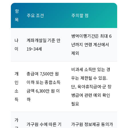
항
주요 조건
주의할 점
목
병역이행기간은 최대 6
나
계좌개설일 기준 만
년까지 연령 계산에서
이
19~34세
제외
비과세 소득만 있는 경
개
총급여 7,500만 원
우는 제한될 수 있음.
인
이하 또는 종합소득
단, 육아휴직급여·군 장
소
금액 6,300만 원 이
병급여 관련 예외 확인
득
하
필요
가
가구원 수에 따른 기
가구원 정보제공 동의가