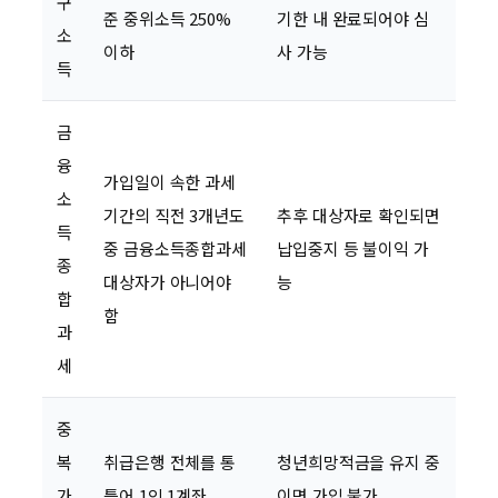
구
준 중위소득 250%
기한 내 완료되어야 심
소
이하
사 가능
득
금
융
가입일이 속한 과세
소
기간의 직전 3개년도
추후 대상자로 확인되면
득
중 금융소득종합과세
납입중지 등 불이익 가
종
대상자가 아니어야
능
합
함
과
세
중
복
취급은행 전체를 통
청년희망적금을 유지 중
가
틀어 1인 1계좌
이면 가입 불가