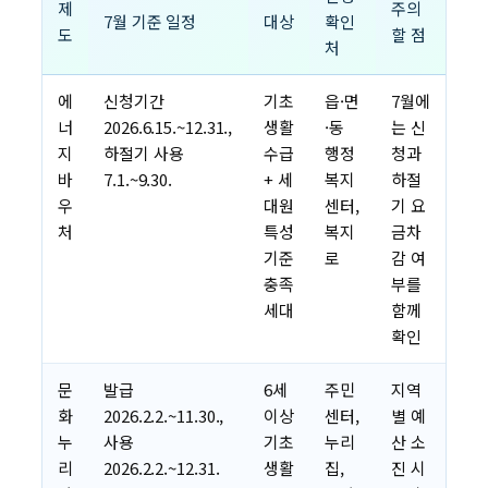
제
주의
7월 기준 일정
대상
확인
도
할 점
처
에
신청기간
기초
읍·면
7월에
너
2026.6.15.~12.31.,
생활
·동
는 신
지
하절기 사용
수급
행정
청과
바
7.1.~9.30.
+ 세
복지
하절
우
대원
센터,
기 요
처
특성
복지
금차
기준
로
감 여
충족
부를
세대
함께
확인
문
발급
6세
주민
지역
화
2026.2.2.~11.30.,
이상
센터,
별 예
누
사용
기초
누리
산 소
리
2026.2.2.~12.31.
생활
집,
진 시