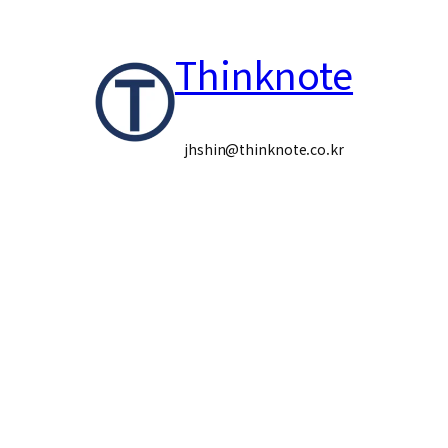
콘
Thinknote
텐
츠
로
jhshin@thinknote.co.kr
바
로
가
기