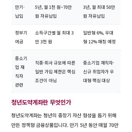
만기·
5년, 월 1천 원~70만
3년, 월 최대 50만
납입
원 자유납입
원 자유납입
정부기
소득구간별 월 최대 3
일반형 6%, 우대
여금
만 3천 원
형 12% 매칭 예정
중소기
직종·회사 규모에 따른
중소기업 재직자·
업 재
일반 가입 제한은 핵심
신규 취업자가 우
직자
조건이 아님
대형 핵심 대상
관련
청년도약계좌란 무엇인가
청년도약계좌는 청년의 중장기 자산 형성을 돕기 위해
만든 정책형 금융상품입니다. 만기 5년 동안 매월 70만