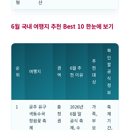
형
산
6월 국내 여행지 추천 Best 10 한눈에 보기
확
인
추
할
순
권
6월 추
천
여행지
공
위
역
천 이유
대
식
상
정
보
1
공주 유구
충
2026년
가
축
색동수국
청
6월 말
족,
제
정원꽃 축
권
공식 축
부
기
제
제, 수
모
간,