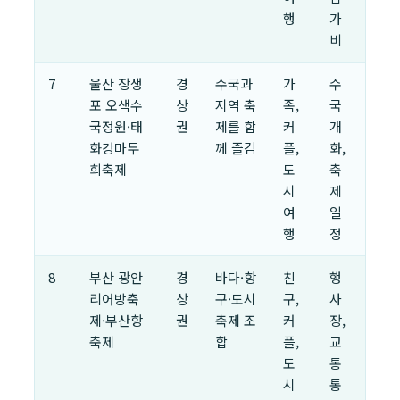
행
가
비
7
울산 장생
경
수국과
가
수
포 오색수
상
지역 축
족,
국
국정원·태
권
제를 함
커
개
화강마두
께 즐김
플,
화,
희축제
도
축
시
제
여
일
행
정
8
부산 광안
경
바다·항
친
행
리어방축
상
구·도시
구,
사
제·부산항
권
축제 조
커
장,
축제
합
플,
교
도
통
시
통