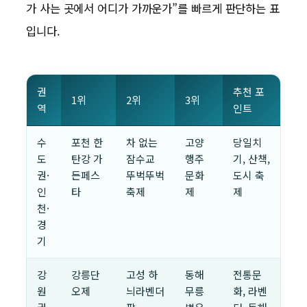
가 사는 곳에서 어디가 가까운가”를 빠르게 판단하는 표
입니다.
권
추천 포
1위
2위
3위
역
인트
수
포천 한
차 없는
고양
당일치
도
탄강 가
잠수교
행주
기, 산책,
권·
든페스
뚜벅뚜벅
문화
도시 축
인
타
축제
제
제
천·
경
기
강
강릉단
고성 하
동해
전통문
원
오제
늬라벤더
무릉
화, 라벤