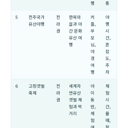
행
통
5
전주국가
전
한옥마
커
야
유산야행
라
을과 야
플,
행
권
간 문화
부
시
유산 여
모
간,
행
님,
혼
야
잡
경
도,
여
주
행
차
6
고창갯벌
전
세계자
아
체
축제
라
연유산
이
험
권
갯벌 체
동
시
험과 먹
반,
간,
거리
체
물
험
때,
여
참