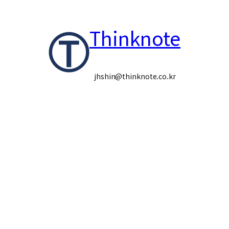
콘
Thinknote
텐
츠
로
jhshin@thinknote.co.kr
바
로
가
기