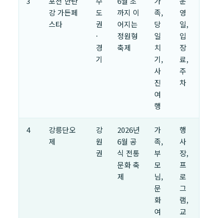
3
포천 한탄
수
6월 초
가
운
강 가든페
도
까지 이
족,
영
스타
권
어지는
당
일,
·
정원형
일
입
경
축제
치
장
기
기,
료,
사
주
진
차
여
행
4
강릉단오
강
2026년
가
행
제
원
6월 공
족,
사
권
식 전통
부
장,
문화 축
모
프
제
님,
로
문
그
화
램,
여
교