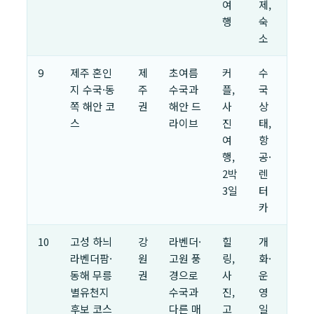
여
제,
행
숙
소
9
제주 혼인
제
초여름
커
수
지 수국·동
주
수국과
플,
국
쪽 해안 코
권
해안 드
사
상
스
라이브
진
태,
여
항
행,
공·
2박
렌
3일
터
카
10
고성 하늬
강
라벤더·
힐
개
라벤더팜·
원
고원 풍
링,
화·
동해 무릉
권
경으로
사
운
별유천지
수국과
진,
영
후보 코스
다른 매
고
일