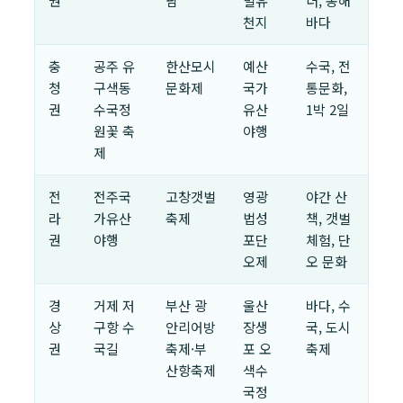
권
팜
별유
더, 동해
천지
바다
충
공주 유
한산모시
예산
수국, 전
청
구색동
문화제
국가
통문화,
권
수국정
유산
1박 2일
원꽃 축
야행
제
전
전주국
고창갯벌
영광
야간 산
라
가유산
축제
법성
책, 갯벌
권
야행
포단
체험, 단
오제
오 문화
경
거제 저
부산 광
울산
바다, 수
상
구항 수
안리어방
장생
국, 도시
권
국길
축제·부
포 오
축제
산항축제
색수
국정