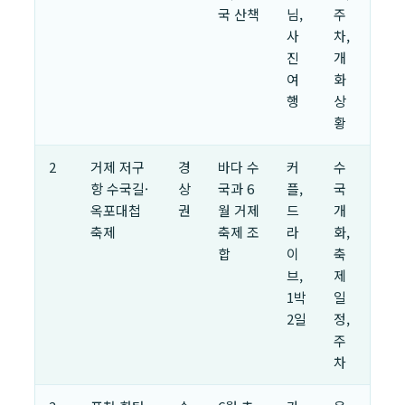
국 산책
님,
주
사
차,
진
개
여
화
행
상
황
2
거제 저구
경
바다 수
커
수
항 수국길·
상
국과 6
플,
국
옥포대첩
권
월 거제
드
개
축제
축제 조
라
화,
합
이
축
브,
제
1박
일
2일
정,
주
차