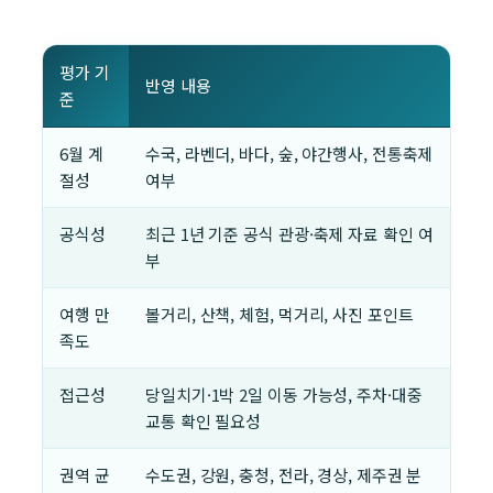
평가 기
반영 내용
준
6월 계
수국, 라벤더, 바다, 숲, 야간행사, 전통축제
절성
여부
공식성
최근 1년 기준 공식 관광·축제 자료 확인 여
부
여행 만
볼거리, 산책, 체험, 먹거리, 사진 포인트
족도
접근성
당일치기·1박 2일 이동 가능성, 주차·대중
교통 확인 필요성
권역 균
수도권, 강원, 충청, 전라, 경상, 제주권 분