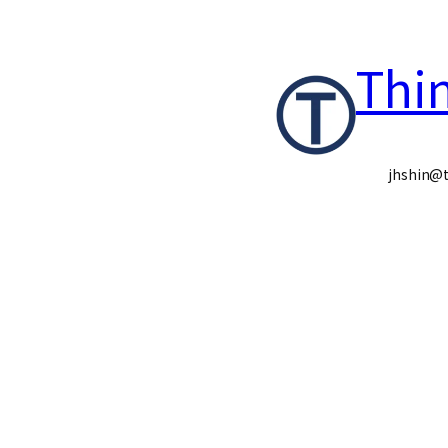
콘
Thi
텐
츠
로
jhshin@t
바
로
가
기