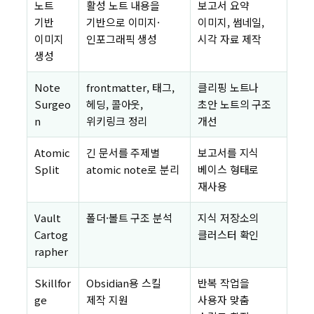
노트
활성 노트 내용을
보고서 요약
기반
기반으로 이미지·
이미지, 썸네일,
이미지
인포그래픽 생성
시각 자료 제작
생성
Note
frontmatter, 태그,
클리핑 노트나
Surgeo
헤딩, 콜아웃,
초안 노트의 구조
n
위키링크 정리
개선
Atomic
긴 문서를 주제별
보고서를 지식
Split
atomic note로 분리
베이스 형태로
재사용
Vault
폴더·볼트 구조 분석
지식 저장소의
Cartog
클러스터 확인
rapher
Skillfor
Obsidian용 스킬
반복 작업을
ge
제작 지원
사용자 맞춤