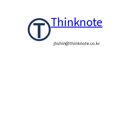
콘
Thinknote
텐
츠
로
jhshin@thinknote.co.kr
바
로
가
기