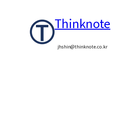
콘
Thinknote
텐
츠
로
jhshin@thinknote.co.kr
바
로
가
기