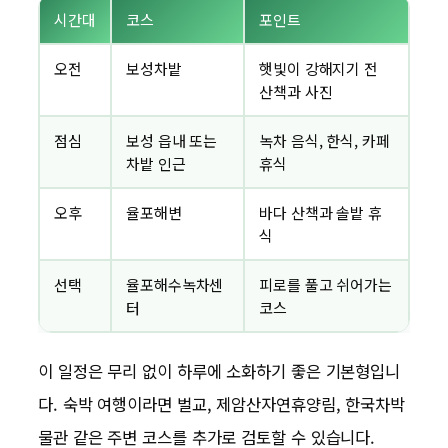
시간대
코스
포인트
오전
보성차밭
햇빛이 강해지기 전
산책과 사진
점심
보성 읍내 또는
녹차 음식, 한식, 카페
차밭 인근
휴식
오후
율포해변
바다 산책과 솔밭 휴
식
선택
율포해수녹차센
피로를 풀고 쉬어가는
터
코스
이 일정은 무리 없이 하루에 소화하기 좋은 기본형입니
다. 숙박 여행이라면 벌교, 제암산자연휴양림, 한국차박
물관 같은 주변 코스를 추가로 검토할 수 있습니다.