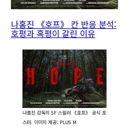
나홍진 《호프》 칸 반응 분석:
호평과 혹평이 갈린 이유
나홍진 감독의 SF 스릴러 《호프》 공식 포
스터. 이미지 제공: PLUS M