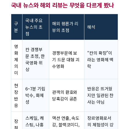
국내 뉴스와 해외 리뷰는 무엇을 다르게 봤나
국내 주요
구
해외 평론가 리
뉴스의 초
해석
분
뷰의 초점
점
영
칸 경쟁부
화
경쟁부문에 보
“칸의 확장”이
문 초청, 한
제
기 드문 대형 괴
라는 영화제 맥
국영화 위
의
수영화
락
상
미
현
6~7분 기립
반응은 뜨거웠
장
관객의 환호와
박수, 화제
지만 일관된 찬
반
당혹감이 공존
성
사는 아님
응
스케일, 캐
액션 연출, 속도
장르영화로서
장
스팅, 나홍
감, 블랙코미디,
의 체험성이 강
점