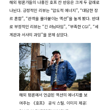
해외 평론가들의 나홍진 호프 칸 반응은 크게 두 갈래로
나뉜다. 긍정적인 리뷰는 “압도적 에너지”, “대담한 장
르 혼합”, “관객을 몰아붙이는 액션”을 높게 봤다. 반대
로 부정적인 리뷰는 “긴 러닝타임”, “부족한 CGI”, “세
계관과 서사의 과잉”을 문제 삼았다.
해외 평론에서 언급된 액션의 에너지를 보
여주는 《호프》 공식 스틸. 이미지 제공: