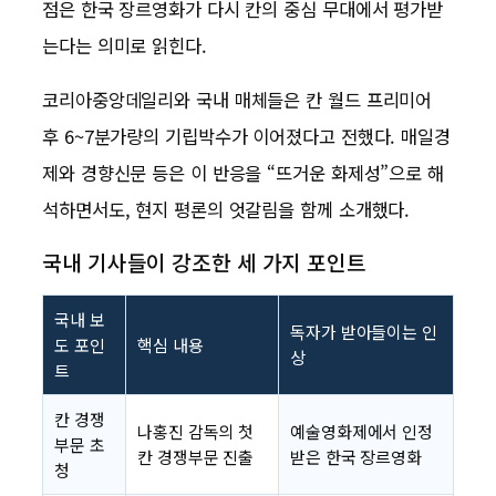
점은 한국 장르영화가 다시 칸의 중심 무대에서 평가받
는다는 의미로 읽힌다.
코리아중앙데일리와 국내 매체들은 칸 월드 프리미어
후 6~7분가량의 기립박수가 이어졌다고 전했다. 매일경
제와 경향신문 등은 이 반응을 “뜨거운 화제성”으로 해
석하면서도, 현지 평론의 엇갈림을 함께 소개했다.
국내 기사들이 강조한 세 가지 포인트
국내 보
독자가 받아들이는 인
도 포인
핵심 내용
상
트
칸 경쟁
나홍진 감독의 첫
예술영화제에서 인정
부문 초
칸 경쟁부문 진출
받은 한국 장르영화
청