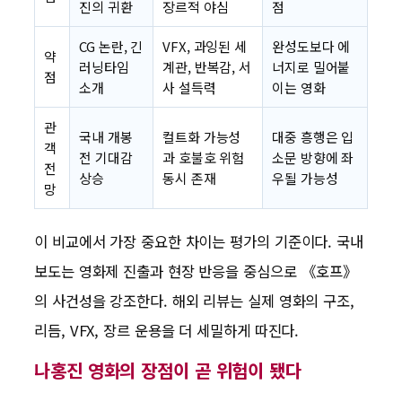
진의 귀환
장르적 야심
점
CG 논란, 긴
VFX, 과잉된 세
완성도보다 에
약
러닝타임
계관, 반복감, 서
너지로 밀어붙
점
소개
사 설득력
이는 영화
관
국내 개봉
컬트화 가능성
대중 흥행은 입
객
전 기대감
과 호불호 위험
소문 방향에 좌
전
상승
동시 존재
우될 가능성
망
이 비교에서 가장 중요한 차이는 평가의 기준이다. 국내
보도는 영화제 진출과 현장 반응을 중심으로 《호프》
의 사건성을 강조한다. 해외 리뷰는 실제 영화의 구조,
리듬, VFX, 장르 운용을 더 세밀하게 따진다.
나홍진 영화의 장점이 곧 위험이 됐다