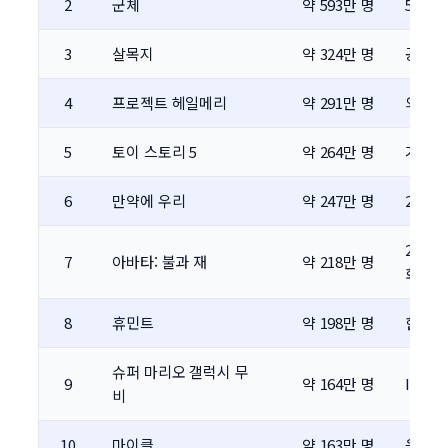
2
군체
약 593만 명
5월 
3
살목지
약 324만 명
공포 
4
프로젝트 헤일메리
약 291만 명
외국영
5
토이 스토리 5
약 264만 명
가족 
6
만약에 우리
약 247만 명
2025
2025
7
아바타: 불과 재
약 218만 명
화
8
휴민트
약 198만 명
한국 
슈퍼 마리오 갤럭시 무
9
약 164만 명
IP 기
비
10
마이클
약 163만 명
음악·인