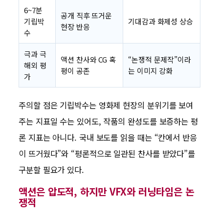
6~7분
공개 직후 뜨거운
기립박
기대감과 화제성 상승
현장 반응
수
극과 극
액션 찬사와 CG 혹
“논쟁적 문제작”이라
해외 평
평이 공존
는 이미지 강화
가
주의할 점은 기립박수는 영화제 현장의 분위기를 보여
주는 지표일 수는 있어도, 작품의 완성도를 보증하는 평
론 지표는 아니다. 국내 보도를 읽을 때는 “칸에서 반응
이 뜨거웠다”와 “평론적으로 일관된 찬사를 받았다”를
구분할 필요가 있다.
액션은 압도적, 하지만 VFX와 러닝타임은 논
쟁적