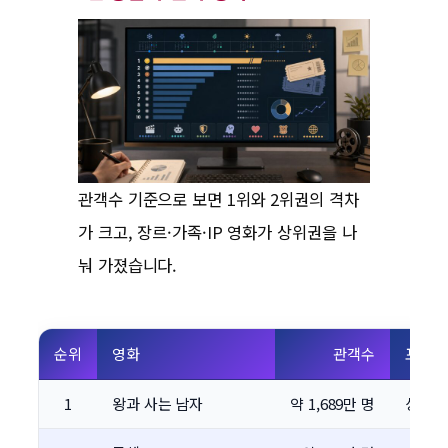
관객수 기준으로 보면 1위와 2위권의 격차
가 크고, 장르·가족·IP 영화가 상위권을 나
눠 가졌습니다.
순위
영화
관객수
포인트
1
왕과 사는 남자
약 1,689만 명
상반기