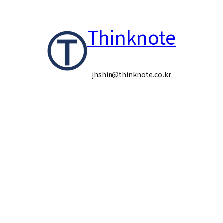
콘
Thinknote
텐
츠
로
jhshin@thinknote.co.kr
바
로
가
기