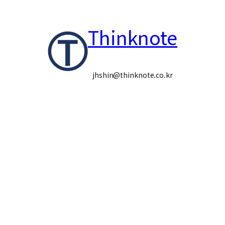
콘
Thinknote
텐
츠
로
jhshin@thinknote.co.kr
바
로
가
기