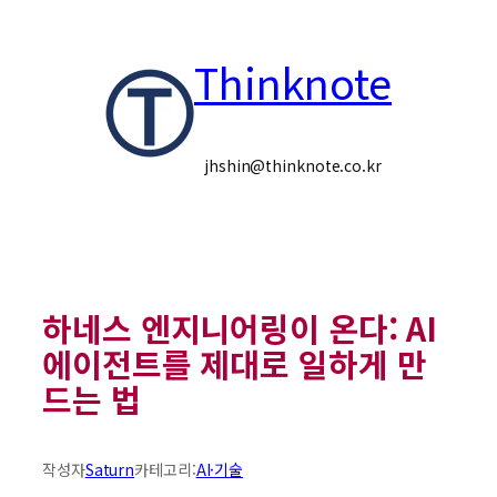
콘
Thinknote
텐
츠
로
jhshin@thinknote.co.kr
바
로
가
하네스 엔지니어링이 온다: AI
기
에이전트를 제대로 일하게 만
드는 법
작성자
Saturn
카테고리:
AI·기술