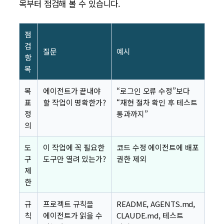
목부터 점검해 볼 수 있습니다.
점
검
질문
예시
항
목
목
에이전트가 끝내야
“로그인 오류 수정”보다
표
할 작업이 명확한가?
“재현 절차 확인 후 테스트
정
통과까지”
의
도
이 작업에 꼭 필요한
코드 수정 에이전트에 배포
구
도구만 열려 있는가?
권한 제외
제
한
규
프로젝트 규칙을
README, AGENTS.md,
칙
에이전트가 읽을 수
CLAUDE.md, 테스트