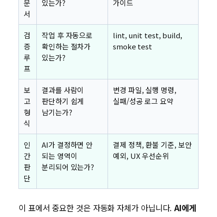
문
있는가?
가이드
서
검
작업 후 자동으로
lint, unit test, build,
증
확인하는 절차가
smoke test
루
있는가?
프
보
결과를 사람이
변경 파일, 실행 명령,
고
판단하기 쉽게
실패/성공 로그 요약
형
남기는가?
식
인
AI가 결정하면 안
결제 정책, 환불 기준, 보안
간
되는 영역이
예외, UX 우선순위
판
분리되어 있는가?
단
이 표에서 중요한 것은 자동화 자체가 아닙니다.
AI에게