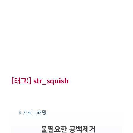
[태그:]
str_squish