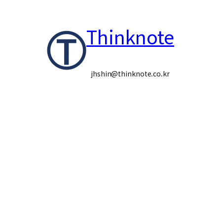
콘
Thinknote
텐
츠
로
jhshin@thinknote.co.kr
바
로
가
기