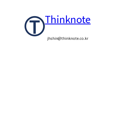
콘
Thinknote
텐
츠
로
jhshin@thinknote.co.kr
바
로
가
기