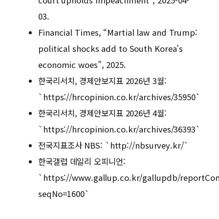
03.
Financial Times, “Martial law and Trump:
political shocks add to South Korea’s
economic woes”, 2025.
한국리서치, 경제안보지표 2026년 3월:
`https://hrcopinion.co.kr/archives/35950`
한국리서치, 경제안보지표 2026년 4월:
`https://hrcopinion.co.kr/archives/36393`
전국지표조사 NBS: `http://nbsurvey.kr/`
한국갤럽 데일리 오피니언:
`https://www.gallup.co.kr/gallupdb/reportCon
seqNo=1600`