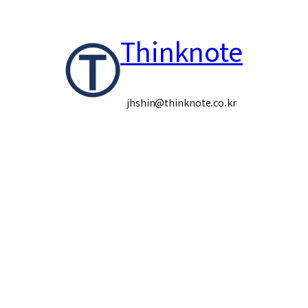
콘
Thinknote
텐
츠
로
jhshin@thinknote.co.kr
바
로
가
기