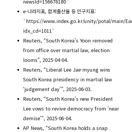
newsId=156676180`
e-나라지표, 합계출산율 등 인구지표:
`https://www.index.go.kr/unity/potal/main/Ea
idx_cd=1011`
Reuters, “South Korea’s Yoon removed
from office over martial law, election
looms”, 2025-04-04.
Reuters, “Liberal Lee Jae-myung wins
South Korea presidency in martial law
‘judgement day’”, 2025-06-03.
Reuters, “South Korea’s new President
Lee vows to revive democracy from ‘near
demise’”, 2025-06-04.
AP News, “South Korea holds a snap