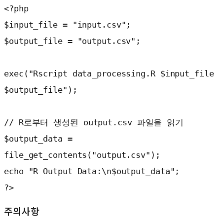
<?php

$input_file = "input.csv";

$output_file = "output.csv";

exec("Rscript data_processing.R $input_file 
$output_file");

// R로부터 생성된 output.csv 파일을 읽기

$output_data = 
file_get_contents("output.csv");

echo "R Output Data:\n$output_data";

?>
주의사항