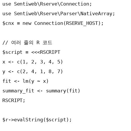
use Sentiweb\Rserve\Connection;

use Sentiweb\Rserve\Parser\NativeArray;

$cnx = new Connection(RSERVE_HOST);

// 여러 줄의 R 코드

$script = <<<RSCRIPT

x <- c(1, 2, 3, 4, 5)

y <- c(2, 4, 1, 8, 7)

fit <- lm(y ~ x)

summary_fit <- summary(fit)

RSCRIPT;

$r->evalString($script);
