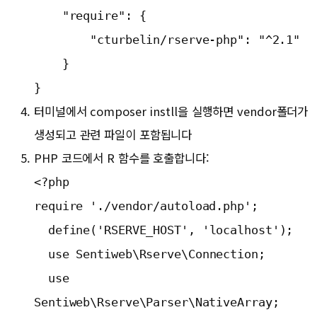
    "require": {
        "cturbelin/rserve-php": "^2.1"
    }
}
터미널에서 composer instll을 실행하면 vendor폴더가
생성되고 관련 파일이 포함됩니다
PHP 코드에서 R 함수를 호출합니다:
<?php 
require './vendor/autoload.php';
  define('RSERVE_HOST', 'localhost');
  use Sentiweb\Rserve\Connection;
  use 
Sentiweb\Rserve\Parser\NativeArray;