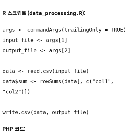
R 스크립트 (
):
data_processing.R
args <- commandArgs(trailingOnly = TRUE)

input_file <- args[1]

output_file <- args[2]

data <- read.csv(input_file)

data$sum <- rowSums(data[, c("col1", 
"col2")])

write.csv(data, output_file)
PHP 코드: