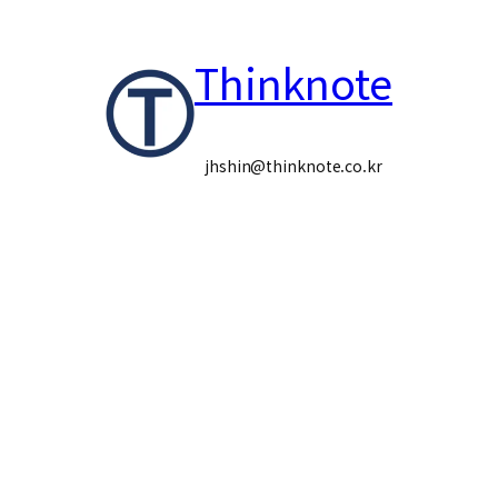
콘
Thinknote
텐
츠
로
jhshin@thinknote.co.kr
바
로
가
기