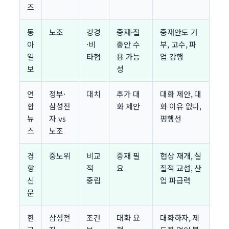
즈
동
노조
강경
중재·절
중재안도 거
아
·비
충안 수
부, 고수, 파
일
타협
용 가능
업 강행
보
성
연
정부·
대치
추가 대
대화 제안, 대
합
삼성전
화 제안
화 이유 없다,
뉴
자 vs
평행선
스
노조
경
중노위
비교
중재 필
협상 재개, 실
향
적
요
질적 교섭, 산
신
중립
업 파급력
문
한
삼성전
조건
대화 요
대화하자, 제