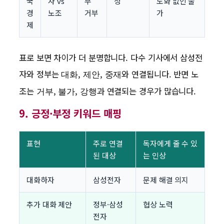
국
자 vs
부
청
도화 없인 불
경
노조
거부
가
제
표로 보면 차이가 더 분명합니다. 다수 기사에서 삼성전
자와 정부는
,
,
와 연결됩니다. 반면 노
대화
제안
중재
조는
,
,
과 연결되는 경우가 많습니다.
거부
불가
강행
9. 긍정·부정 키워드 매핑
표현
주로 연결
독자에게 줄 수 있
된 대상
는 인상
대화하자
삼성전자
문제 해결 의지
추가 대화 제안
정부·삼성
협상 노력
전자