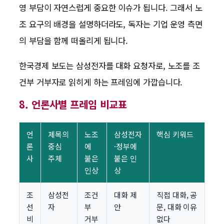
영 부담이 자연스럽게 중요한 이슈가 됩니다. 그래서 노
조 요구의 배경을 설명하더라도, 독자는 기업 운영 측면
의 부담을 함께 떠올리게 됩니다.
한국경제 보도는 삼성전자를 대화 요청자로, 노조를 조
건부 거부자로 읽히게 하는 프레임에 가깝습니다.
8. 언론사별 프레임 비교표
언
제목의
노조
삼성전자
핵심 키워드
론
중심
에
·정부에
사
주체
붙은
붙은 인
인상
상
조
삼성전
조건
대화 제
직접 대화, 공
선
자
부
안
문, 대화 이유
비
거부
없다