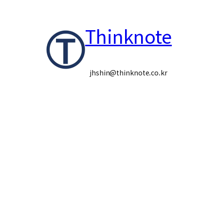
콘
Thinknote
텐
츠
로
jhshin@thinknote.co.kr
바
로
가
기