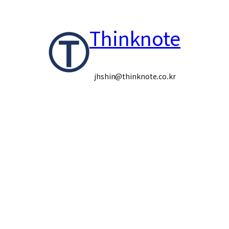
콘
Thinknote
텐
츠
로
jhshin@thinknote.co.kr
바
로
가
기