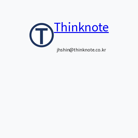
콘
Thinknote
텐
츠
로
jhshin@thinknote.co.kr
바
로
가
기