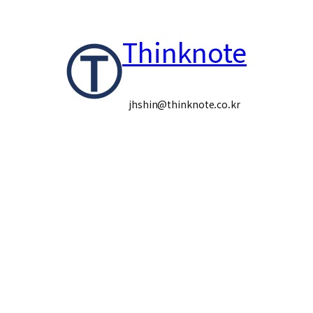
콘
Thinknote
텐
츠
로
jhshin@thinknote.co.kr
바
로
가
기