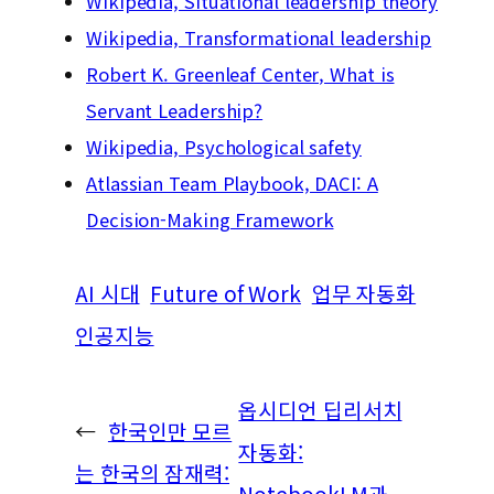
Wikipedia, Situational leadership theory
Wikipedia, Transformational leadership
Robert K. Greenleaf Center, What is
Servant Leadership?
Wikipedia, Psychological safety
Atlassian Team Playbook, DACI: A
Decision-Making Framework
AI 시대
Future of Work
업무 자동화
인공지능
옵시디언 딥리서치
←
한국인만 모르
자동화:
는 한국의 잠재력:
NotebookLM과