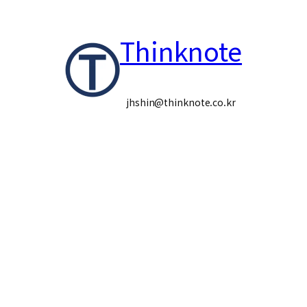
콘
Thinknote
텐
츠
로
jhshin@thinknote.co.kr
바
로
가
기