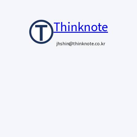
콘
텐
Thinknote
츠
로
jhshin@thinknote.co.kr
바
로
가
기