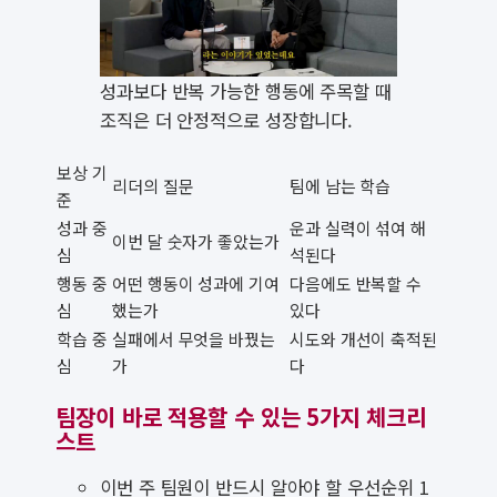
성과보다 반복 가능한 행동에 주목할 때
조직은 더 안정적으로 성장합니다.
보상 기
리더의 질문
팀에 남는 학습
준
성과 중
운과 실력이 섞여 해
이번 달 숫자가 좋았는가
심
석된다
행동 중
어떤 행동이 성과에 기여
다음에도 반복할 수
심
했는가
있다
학습 중
실패에서 무엇을 바꿨는
시도와 개선이 축적된
심
가
다
팀장이 바로 적용할 수 있는 5가지 체크리
스트
이번 주 팀원이 반드시 알아야 할 우선순위 1