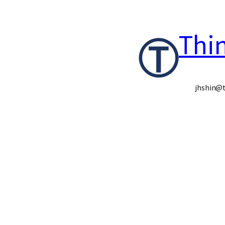
콘
Thi
텐
츠
로
jhshin@t
바
로
가
기