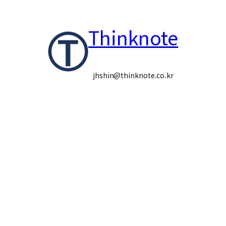
콘
Thinknote
텐
츠
로
jhshin@thinknote.co.kr
바
로
가
기