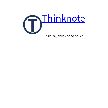
콘
Thinknote
텐
츠
로
jhshin@thinknote.co.kr
바
로
가
기