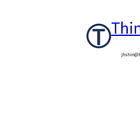
콘
Thi
텐
츠
로
jhshin@t
바
로
가
기