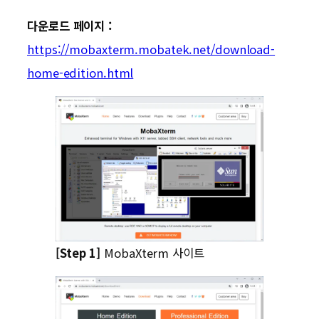
다운로드 페이지 :
https://mobaxterm.mobatek.net/download-
home-edition.html
[Step 1]
MobaXterm 사이트