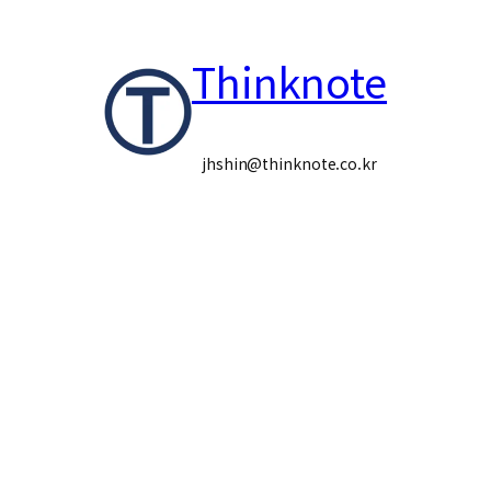
콘
Thinknote
텐
츠
로
jhshin@thinknote.co.kr
바
로
가
기