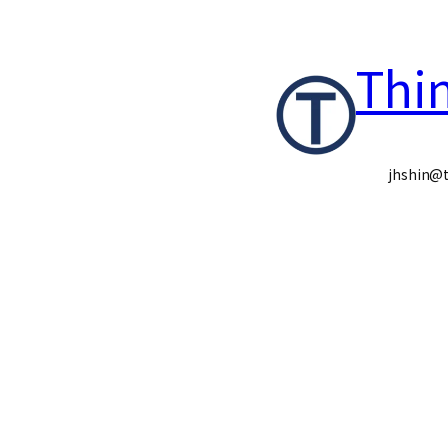
콘
Thi
텐
츠
로
jhshin@t
바
로
가
기