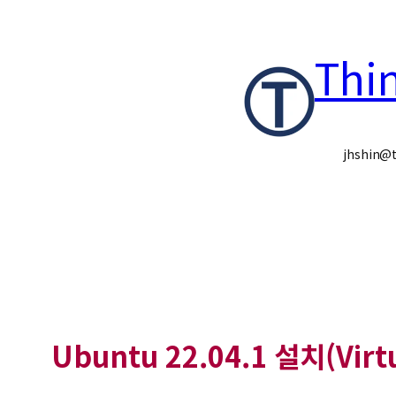
콘
Thi
텐
츠
로
jhshin@t
바
로
가
기
Ubuntu 22.04.1 설치(Virt