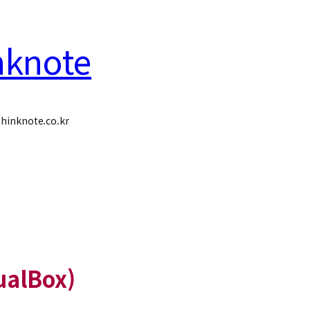
nknote
hinknote.co.kr
ualBox)